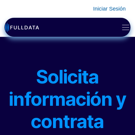
Ir al contenido
Iniciar Sesión
Solicita
información y
contrata